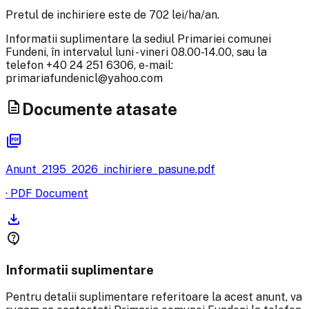
Pretul de inchiriere este de 702 lei/ha/an.
Informatii suplimentare la sediul Primariei comunei
Fundeni, în intervalul luni - vineri 08.00-14.00, sau la
telefon +40 24 251 6306, e-mail:
primariafundenicl@yahoo.com
description
Documente atasate
picture_as_pdf
Anunt_2195_2026_inchiriere_pasune.pdf
· PDF Document
download
contact_support
Informatii suplimentare
Pentru detalii suplimentare referitoare la acest anunt, va