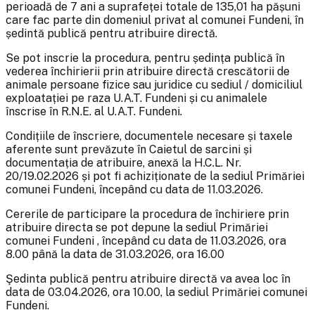
perioadă de 7 ani a suprafeței totale de 135,01 ha pășuni
care fac parte din domeniul privat al comunei Fundeni, în
ședintă publică pentru atribuire directă.
Se pot inscrie la procedura, pentru ședința publică în
vederea închirierii prin atribuire directă crescătorii de
animale persoane fizice sau juridice cu sediul / domiciliul
exploatației pe raza U.A.T. Fundeni și cu animalele
înscrise în R.N.E. al U.A.T. Fundeni.
Condițiile de înscriere, documentele necesare și taxele
aferente sunt prevăzute în Caietul de sarcini și
documentația de atribuire, anexă la H.C.L. Nr.
20/19.02.2026 și pot fi achiziționate de la sediul Primăriei
comunei Fundeni, începând cu data de 11.03.2026.
Cererile de participare la procedura de închiriere prin
atribuire directa se pot depune la sediul Primăriei
comunei Fundeni , începând cu data de 11.03.2026, ora
8.00 până la data de 31.03.2026, ora 16.00
Şedinta publică pentru atribuire directă va avea loc în
data de 03.04.2026, ora 10.00, la sediul Primăriei comunei
Fundeni.