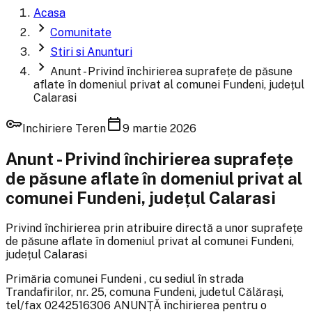
Acasa
chevron_right
Comunitate
chevron_right
Stiri si Anunturi
chevron_right
Anunt - Privind închirierea suprafețe de păsune
aflate în domeniul privat al comunei Fundeni, județul
Calarasi
key
calendar_today
Inchiriere Teren
9 martie 2026
Anunt - Privind închirierea suprafețe
de păsune aflate în domeniul privat al
comunei Fundeni, județul Calarasi
Privind închirierea prin atribuire directă a unor suprafețe
de păsune aflate în domeniul privat al comunei Fundeni,
județul Calarasi
Primăria comunei Fundeni , cu sediul în strada
Trandafirilor, nr. 25, comuna Fundeni, judetul Călărași,
tel/fax 0242516306 ANUNȚĂ închirierea pentru o