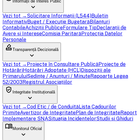
Informații de Interes Public
expand_more
Vezi tot →
Solicitare Informații (L544)
Buletin
Informativ
Buget / Execuție Bugetară
Bilanțuri
Contabile
Achiziții Publice
Formulare Tip
Declarații de
Avere și Interese
Comisia Paritară
Protecția Datelor
Personale
how_to_vote
Transparență Decizională
expand_more
Vezi tot →
Proiecte în Consultare Publică
Proiecte de
Hotărâri
Hotărâri Adoptate (HCL)
Dispoziții ale
Primarului
Ședințe / Anunțuri / Minute
Rapoarte Legea
52/2003
Registrul Asociațiilor
verified_user
Integritate Instituțională
expand_more
Vezi tot →
Cod Etic / de Conduită
Lista Cadourilor
Primite
Avertizor de Integritate
Plan de Integritate
Raport
Implementare SNA
Situația Incidentelor
Studii și Ghiduri
menu_book
Monitorul Oficial
expand_more