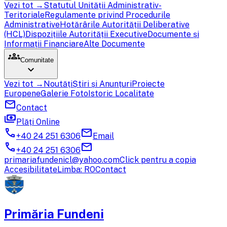
Vezi tot →
Statutul Unității Administrativ-
Teritoriale
Regulamente privind Procedurile
Administrative
Hotărârile Autorității Deliberative
(HCL)
Dispozițiile Autorității Executive
Documente și
Informații Financiare
Alte Documente
groups
Comunitate
expand_more
Vezi tot →
Noutăți
Știri și Anunțuri
Proiecte
Europene
Galerie Foto
Istoric Localitate
mail
Contact
payments
Plăți Online
call
mail
+40 24 251 6306
Email
call
mail
+40 24 251 6306
primariafundenicl@yahoo.com
Click pentru a copia
Accesibilitate
Limba: RO
Contact
Primăria Fundeni