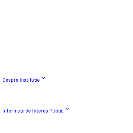
expand_more
Despre Instituție
expand_more
Informații de Interes Public