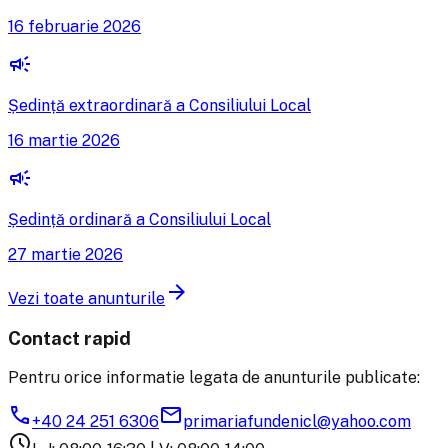
16 februarie 2026
campaign
Ședință extraordinară a Consiliului Local
16 martie 2026
campaign
Ședință ordinară a Consiliului Local
27 martie 2026
arrow_forward
Vezi toate anunturile
Contact rapid
Pentru orice informatie legata de anunturile publicate:
phone
mail
+40 24 251 6306
primariafundenicl@yahoo.com
schedule