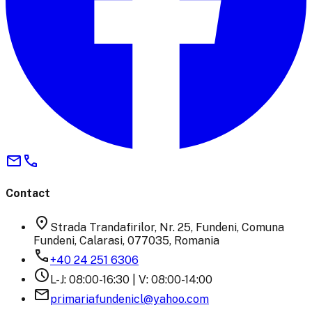
mail
phone
Contact
location_on
Strada Trandafirilor, Nr. 25, Fundeni, Comuna
Fundeni, Calarasi, 077035, Romania
phone
+40 24 251 6306
schedule
L-J: 08:00-16:30 | V: 08:00-14:00
email
primariafundenicl@yahoo.com