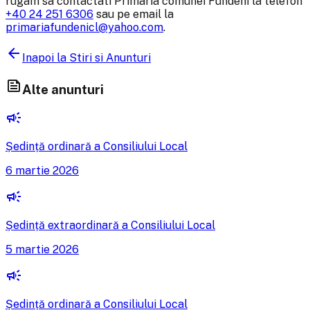
rugam sa contactati Primaria comunei Fundeni la telefon
+40 24 251 6306
sau pe email la
primariafundenicl@yahoo.com
.
arrow_back
Inapoi la Stiri si Anunturi
feed
Alte anunturi
campaign
Ședință ordinară a Consiliului Local
6 martie 2026
campaign
Ședință extraordinară a Consiliului Local
5 martie 2026
campaign
Ședință ordinară a Consiliului Local