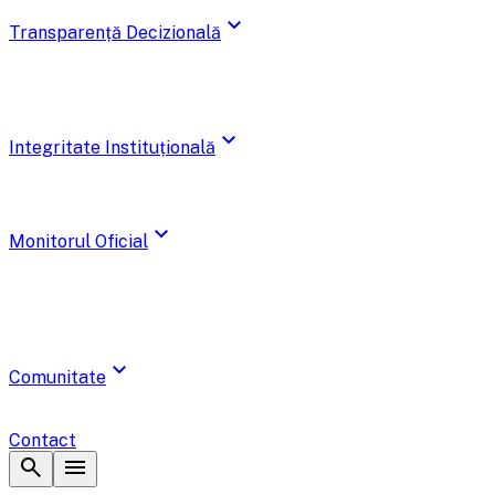
expand_more
Transparență Decizională
expand_more
Integritate Instituțională
expand_more
Monitorul Oficial
expand_more
Comunitate
Contact
search
menu