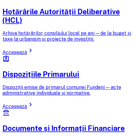
Hotărârile Autorității Deliberative
(HCL)
Arhiva hotărârilor consiliului local pe ani — de la buget și
taxe la urbanism și proiecte de investiții.
chevron_right
Accesează
assignment_ind
Dispozițiile Primarului
Dispoziții emise de primarul comunei Fundeni — acte
administrative individuale și normative.
chevron_right
Accesează
account_balance
Documente și Informații Financiare