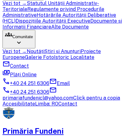
Vezi tot →
Statutul Unității Administrativ-
Teritoriale
Regulamente privind Procedurile
Administrative
Hotărârile Autorității Deliberative
(HCL)
Dispozițiile Autorității Executive
Documente și
Informații Financiare
Alte Documente
groups
Comunitate
expand_more
Vezi tot →
Noutăți
Știri și Anunțuri
Proiecte
Europene
Galerie Foto
Istoric Localitate
mail
Contact
payments
Plăți Online
call
mail
+40 24 251 6306
Email
call
mail
+40 24 251 6306
primariafundenicl@yahoo.com
Click pentru a copia
Accesibilitate
Limba: RO
Contact
Primăria Fundeni