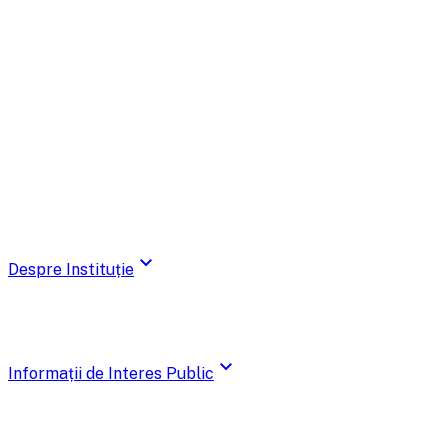
expand_more
Despre Instituție
expand_more
Informații de Interes Public