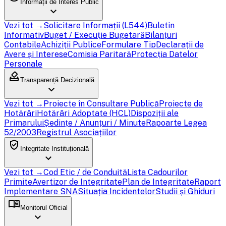
Informații de Interes Public
expand_more
Vezi tot →
Solicitare Informații (L544)
Buletin
Informativ
Buget / Execuție Bugetară
Bilanțuri
Contabile
Achiziții Publice
Formulare Tip
Declarații de
Avere și Interese
Comisia Paritară
Protecția Datelor
Personale
how_to_vote
Transparență Decizională
expand_more
Vezi tot →
Proiecte în Consultare Publică
Proiecte de
Hotărâri
Hotărâri Adoptate (HCL)
Dispoziții ale
Primarului
Ședințe / Anunțuri / Minute
Rapoarte Legea
52/2003
Registrul Asociațiilor
verified_user
Integritate Instituțională
expand_more
Vezi tot →
Cod Etic / de Conduită
Lista Cadourilor
Primite
Avertizor de Integritate
Plan de Integritate
Raport
Implementare SNA
Situația Incidentelor
Studii și Ghiduri
menu_book
Monitorul Oficial
expand_more