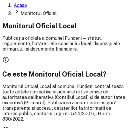
Acasă
chevron_right
Monitorul Oficial
Monitorul Oficial Local
Publicația oficială a comunei Fundeni — statut,
regulamente, hotărâri ale consiliului local, dispoziții ale
primarului și documente financiare.
info
Ce este Monitorul Oficial Local?
Monitorul Oficial Local al comunei Fundeni centralizează
toate actele normative și administrative emise de
autoritatea deliberativă (Consiliul Local) și de autoritatea
executivă (Primarul). Publicarea acestor acte asigură
transparența și accesul cetățenilor la informații de
interes public, conform Legii nr. 544/2001 și HG nr.
830/2022.