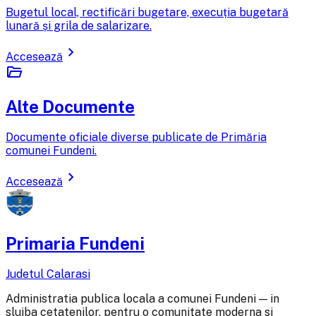
Bugetul local, rectificări bugetare, execuția bugetară
lunară și grila de salarizare.
chevron_right
Accesează
folder_open
Alte Documente
Documente oficiale diverse publicate de Primăria
comunei Fundeni.
chevron_right
Accesează
Primaria Fundeni
Judetul Calarasi
Administratia publica locala a comunei Fundeni — in
slujba cetatenilor, pentru o comunitate moderna si