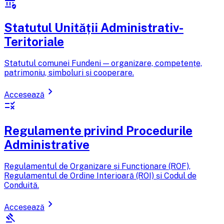
assured_workload
Statutul Unității Administrativ-
Teritoriale
Statutul comunei Fundeni — organizare, competențe,
patrimoniu, simboluri și cooperare.
chevron_right
Accesează
rule
Regulamente privind Procedurile
Administrative
Regulamentul de Organizare și Funcționare (ROF),
Regulamentul de Ordine Interioară (ROI) și Codul de
Conduită.
chevron_right
Accesează
gavel