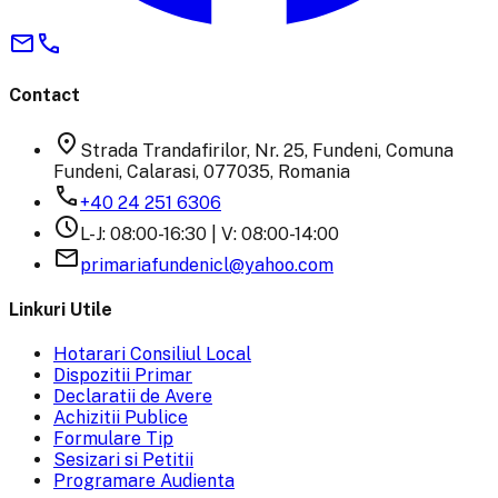
mail
phone
Contact
location_on
Strada Trandafirilor, Nr. 25, Fundeni, Comuna
Fundeni, Calarasi, 077035, Romania
phone
+40 24 251 6306
schedule
L-J: 08:00-16:30 | V: 08:00-14:00
email
primariafundenicl@yahoo.com
Linkuri Utile
Hotarari Consiliul Local
Dispozitii Primar
Declaratii de Avere
Achizitii Publice
Formulare Tip
Sesizari si Petitii
Programare Audienta