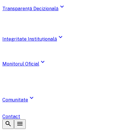
expand_more
Transparență Decizională
expand_more
Integritate Instituțională
expand_more
Monitorul Oficial
expand_more
Comunitate
Contact
search
menu