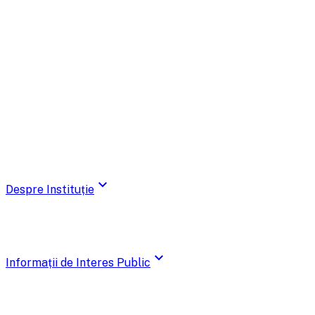
expand_more
Despre Instituție
expand_more
Informații de Interes Public