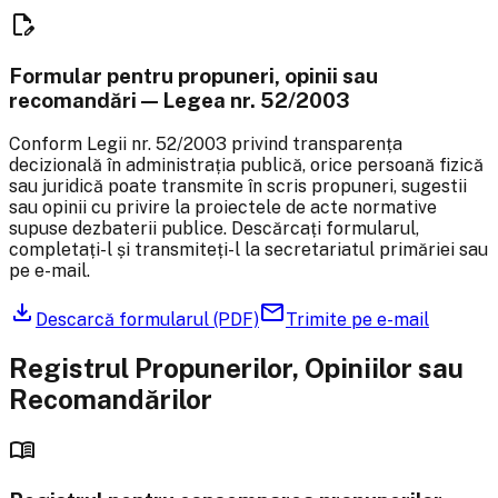
edit_document
Formular pentru propuneri, opinii sau
recomandări — Legea nr. 52/2003
Conform Legii nr. 52/2003 privind transparența
decizională în administrația publică, orice persoană fizică
sau juridică poate transmite în scris propuneri, sugestii
sau opinii cu privire la proiectele de acte normative
supuse dezbaterii publice. Descărcați formularul,
completați-l și transmiteți-l la secretariatul primăriei sau
pe e-mail.
download
mail
Descarcă formularul (PDF)
Trimite pe e-mail
Registrul Propunerilor, Opiniilor sau
Recomandărilor
menu_book