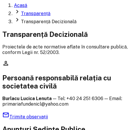
Acasă
chevron_right
Transparență
chevron_right
Transparență Decizională
Transparență Decizională
Proiectele de acte normative aflate în consultare publică,
conform Legii nr. 52/2003.
person
Persoană responsabilă relația cu
societatea civilă
Burlacu Lucica Lenuta
— Tel:
+40 24 251 6306
— Email:
primariafundenicl@yahoo.com
mail
Trimite observații
Anunțuri Ședințe Publice