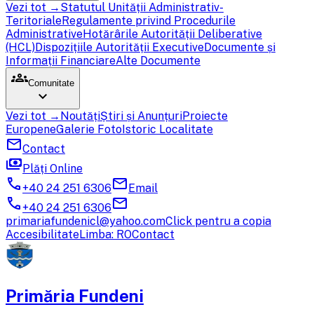
Vezi tot →
Statutul Unității Administrativ-
Teritoriale
Regulamente privind Procedurile
Administrative
Hotărârile Autorității Deliberative
(HCL)
Dispozițiile Autorității Executive
Documente și
Informații Financiare
Alte Documente
groups
Comunitate
expand_more
Vezi tot →
Noutăți
Știri și Anunțuri
Proiecte
Europene
Galerie Foto
Istoric Localitate
mail
Contact
payments
Plăți Online
call
mail
+40 24 251 6306
Email
call
mail
+40 24 251 6306
primariafundenicl@yahoo.com
Click pentru a copia
Accesibilitate
Limba: RO
Contact
Primăria Fundeni