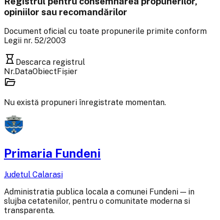
Registrul pentru consemnarea propunerilor,
opiniilor sau recomandărilor
Document oficial cu toate propunerile primite conform
Legii nr. 52/2003
hourglass_empty
Descarca registrul
Nr.
Data
Obiect
Fișier
folder_open
Nu există propuneri înregistrate momentan.
Primaria Fundeni
Judetul Calarasi
Administratia publica locala a comunei Fundeni — in
slujba cetatenilor, pentru o comunitate moderna si
transparenta.