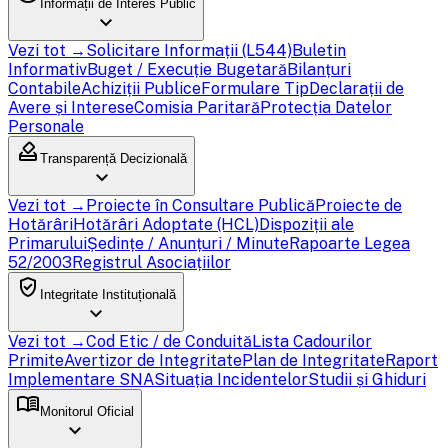
Informații de Interes Public
expand_more
Vezi tot →
Solicitare Informații (L544)
Buletin
Informativ
Buget / Execuție Bugetară
Bilanțuri
Contabile
Achiziții Publice
Formulare Tip
Declarații de
Avere și Interese
Comisia Paritară
Protecția Datelor
Personale
how_to_vote
Transparență Decizională
expand_more
Vezi tot →
Proiecte în Consultare Publică
Proiecte de
Hotărâri
Hotărâri Adoptate (HCL)
Dispoziții ale
Primarului
Ședințe / Anunțuri / Minute
Rapoarte Legea
52/2003
Registrul Asociațiilor
verified_user
Integritate Instituțională
expand_more
Vezi tot →
Cod Etic / de Conduită
Lista Cadourilor
Primite
Avertizor de Integritate
Plan de Integritate
Raport
Implementare SNA
Situația Incidentelor
Studii și Ghiduri
menu_book
Monitorul Oficial
expand_more