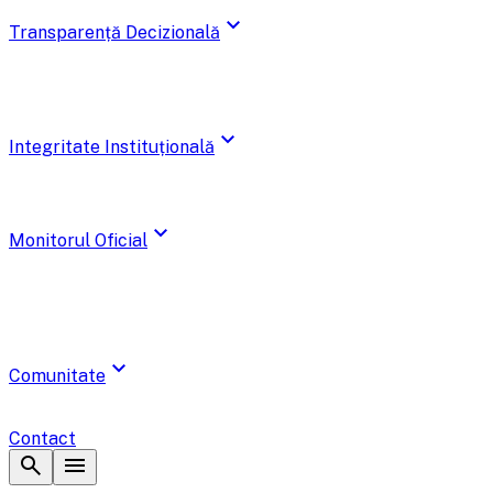
expand_more
Transparență Decizională
expand_more
Integritate Instituțională
expand_more
Monitorul Oficial
expand_more
Comunitate
Contact
search
menu