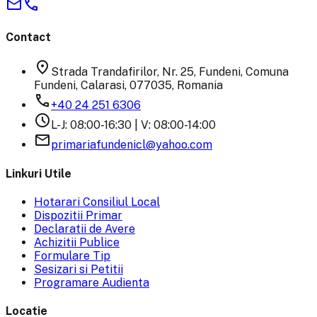
mail
phone
Contact
location_on
Strada Trandafirilor, Nr. 25, Fundeni, Comuna
Fundeni, Calarasi, 077035, Romania
phone
+40 24 251 6306
schedule
L-J: 08:00-16:30 | V: 08:00-14:00
email
primariafundenicl@yahoo.com
Linkuri Utile
Hotarari Consiliul Local
Dispozitii Primar
Declaratii de Avere
Achizitii Publice
Formulare Tip
Sesizari si Petitii
Programare Audienta
Locatie