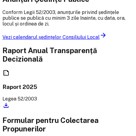
Conform Legii 52/2003, anunțurile privind ședințele
publice se publică cu minim 3 zile înainte, cu data, ora,
locul și ordinea de zi.
arrow_forward
Vezi calendarul ședințelor Consiliului Local
Raport Anual Transparență
Decizională
summarize
Raport
2025
Legea 52/2003
download
Formular pentru Colectarea
Propunerilor