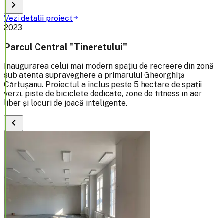
chevron_right
Vezi detalii proiect
arrow_forward
2023
Parcul Central "Tineretului"
Inaugurarea celui mai modern spațiu de recreere din zonă
sub atenta supraveghere a primarului Gheorghiță
Cărtușanu. Proiectul a inclus peste 5 hectare de spații
verzi, piste de biciclete dedicate, zone de fitness în aer
liber și locuri de joacă inteligente.
chevron_left