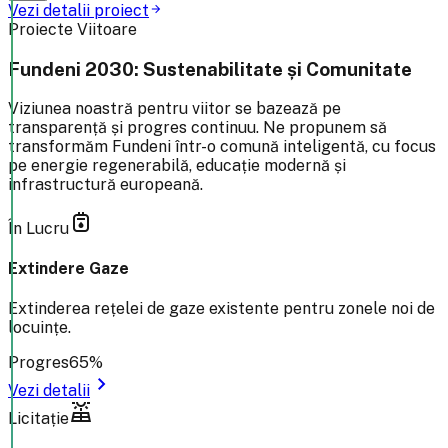
Vezi detalii proiect
arrow_forward
Proiecte Viitoare
Fundeni 2030: Sustenabilitate și Comunitate
Viziunea noastră pentru viitor se bazează pe
transparență și progres continuu. Ne propunem să
transformăm Fundeni într-o comună inteligentă, cu focus
pe energie regenerabilă, educație modernă și
infrastructură europeană.
gas_meter
În Lucru
Extindere Gaze
Extinderea rețelei de gaze existente pentru zonele noi de
locuințe.
Progres
65%
chevron_right
Vezi detalii
solar_power
Licitație