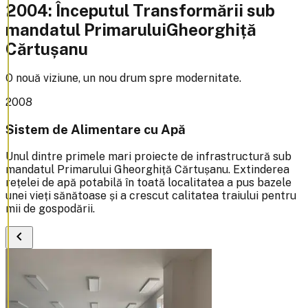
2004: Începutul Transformării sub
mandatul Primarului
Gheorghiță
Cărtușanu
O nouă viziune, un nou drum spre modernitate.
2008
Sistem de Alimentare cu Apă
Unul dintre primele mari proiecte de infrastructură sub
mandatul Primarului Gheorghiță Cărtușanu. Extinderea
rețelei de apă potabilă în toată localitatea a pus bazele
unei vieți sănătoase și a crescut calitatea traiului pentru
mii de gospodării.
chevron_left