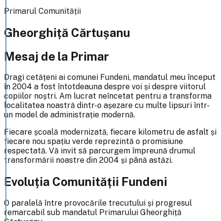
Primarul Comunității
Gheorghiță Cărtușanu
Mesaj de la Primar
Dragi cetățeni ai comunei Fundeni, mandatul meu început
în 2004 a fost întotdeauna despre voi și despre viitorul
copiilor noștri. Am lucrat neîncetat pentru a transforma
localitatea noastră dintr-o așezare cu multe lipsuri într-
un model de administrație modernă.
Fiecare școală modernizată, fiecare kilometru de asfalt și
fiecare nou spațiu verde reprezintă o promisiune
respectată. Vă invit să parcurgem împreună drumul
transformării noastre din 2004 și până astăzi.
Evoluția Comunității Fundeni
O paralelă între provocările trecutului și progresul
remarcabil sub mandatul Primarului Gheorghiță