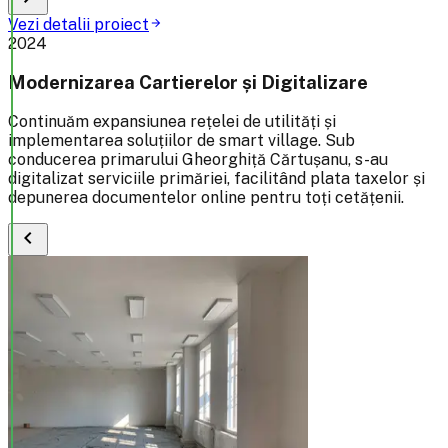
Vezi detalii proiect
arrow_forward
2024
Modernizarea Cartierelor și Digitalizare
Continuăm expansiunea rețelei de utilități și
implementarea soluțiilor de smart village. Sub
conducerea primarului Gheorghiță Cărtușanu, s-au
digitalizat serviciile primăriei, facilitând plata taxelor și
depunerea documentelor online pentru toți cetățenii.
chevron_left