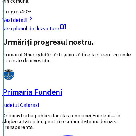
din comună.
Progres
40%
chevron_right
Vezi detalii
map
Vezi planul de dezvoltare
Urmăriți progresul nostru.
Primarul Gheorghiță Cărtușanu vă ține la curent cu noile
proiecte de investiții.
Primaria Fundeni
Judetul Calarasi
Administratia publica locala a comunei Fundeni — in
slujba cetatenilor, pentru o comunitate moderna si
transparenta.