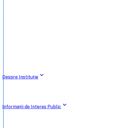
expand_more
Despre Instituție
expand_more
Informații de Interes Public