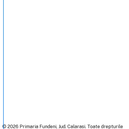
google map embed html
©
2026
Primaria Fundeni, Jud. Calarasi. Toate drepturile