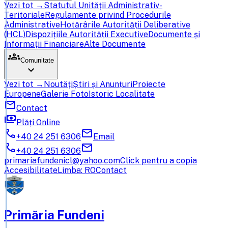
Vezi tot →
Statutul Unității Administrativ-
Teritoriale
Regulamente privind Procedurile
Administrative
Hotărârile Autorității Deliberative
(HCL)
Dispozițiile Autorității Executive
Documente și
Informații Financiare
Alte Documente
groups
Comunitate
expand_more
Vezi tot →
Noutăți
Știri și Anunțuri
Proiecte
Europene
Galerie Foto
Istoric Localitate
mail
Contact
payments
Plăți Online
call
mail
+40 24 251 6306
Email
call
mail
+40 24 251 6306
primariafundenicl@yahoo.com
Click pentru a copia
Accesibilitate
Limba: RO
Contact
Primăria Fundeni