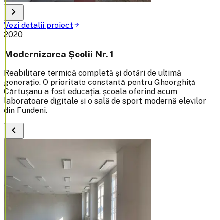
chevron_right
Vezi detalii proiect
arrow_forward
2020
Modernizarea Școlii Nr. 1
Reabilitare termică completă și dotări de ultimă
generație. O prioritate constantă pentru Gheorghiță
Cărtușanu a fost educația, școala oferind acum
laboratoare digitale și o sală de sport modernă elevilor
din Fundeni.
chevron_left