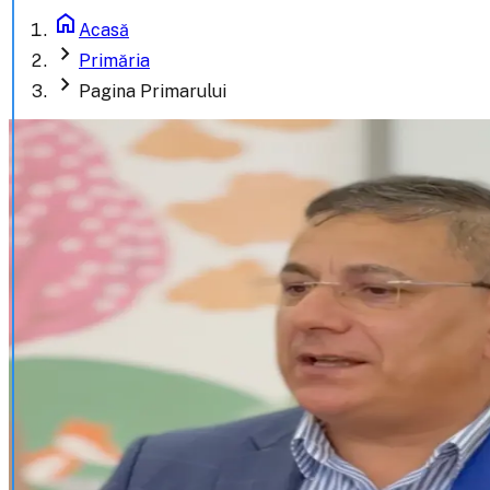
home
Acasă
chevron_right
Primăria
chevron_right
Pagina Primarului