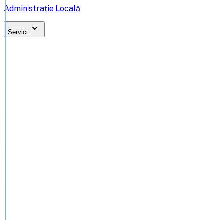
Administrație Locală
expand_more
Servicii