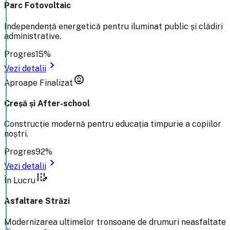
Parc Fotovoltaic
Independență energetică pentru iluminat public și clădiri
administrative.
Progres
15%
chevron_right
Vezi detalii
child_care
Aproape Finalizat
Creșă și After-school
Construcție modernă pentru educația timpurie a copiilor
noștri.
Progres
92%
chevron_right
Vezi detalii
edit_road
În Lucru
Asfaltare Străzi
Modernizarea ultimelor tronsoane de drumuri neasfaltate