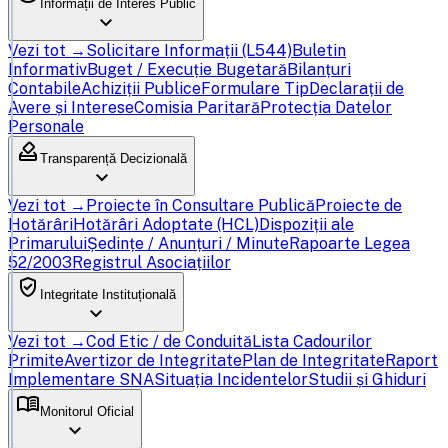
Informații de Interes Public
expand_more
Vezi tot →
Solicitare Informații (L544)
Buletin
Informativ
Buget / Execuție Bugetară
Bilanțuri
Contabile
Achiziții Publice
Formulare Tip
Declarații de
Avere și Interese
Comisia Paritară
Protecția Datelor
Personale
how_to_vote
Transparență Decizională
expand_more
Vezi tot →
Proiecte în Consultare Publică
Proiecte de
Hotărâri
Hotărâri Adoptate (HCL)
Dispoziții ale
Primarului
Ședințe / Anunțuri / Minute
Rapoarte Legea
52/2003
Registrul Asociațiilor
verified_user
Integritate Instituțională
expand_more
Vezi tot →
Cod Etic / de Conduită
Lista Cadourilor
Primite
Avertizor de Integritate
Plan de Integritate
Raport
Implementare SNA
Situația Incidentelor
Studii și Ghiduri
menu_book
Monitorul Oficial
expand_more