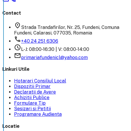
Contact
location_on
Strada Trandafirilor, Nr. 25, Fundeni, Comuna
Fundeni, Calarasi, 077035, Romania
phone
+40 24 251 6306
schedule
L-J: 08:00-16:30 | V: 08:00-14:00
email
primariafundenicl@yahoo.com
Linkuri Utile
Hotarari Consiliul Local
Dispozitii Primar
Declaratii de Avere
Achizitii Publice
Formulare Tip
Sesizari si Petitii
Programare Audienta
Locatie