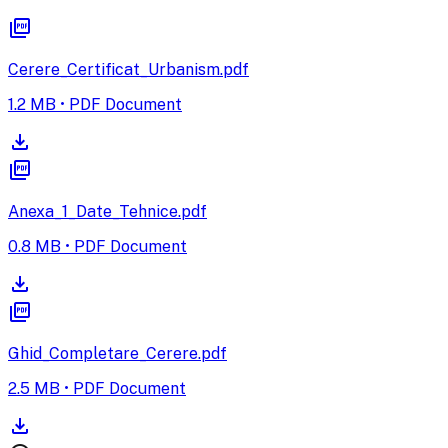
picture_as_pdf
Cerere_Certificat_Urbanism.pdf
1.2 MB • PDF Document
download
picture_as_pdf
Anexa_1_Date_Tehnice.pdf
0.8 MB • PDF Document
download
picture_as_pdf
Ghid_Completare_Cerere.pdf
2.5 MB • PDF Document
download