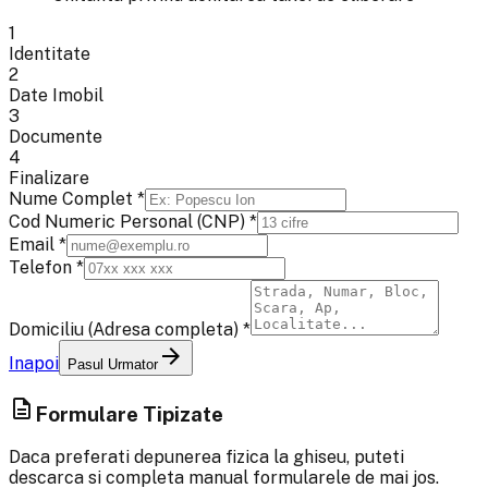
1
Identitate
2
Date Imobil
3
Documente
4
Finalizare
Nume Complet *
Cod Numeric Personal (CNP) *
Email *
Telefon *
Domiciliu (Adresa completa) *
arrow_forward
Inapoi
Pasul Urmator
description
Formulare Tipizate
Daca preferati depunerea fizica la ghiseu, puteti
descarca si completa manual formularele de mai jos.