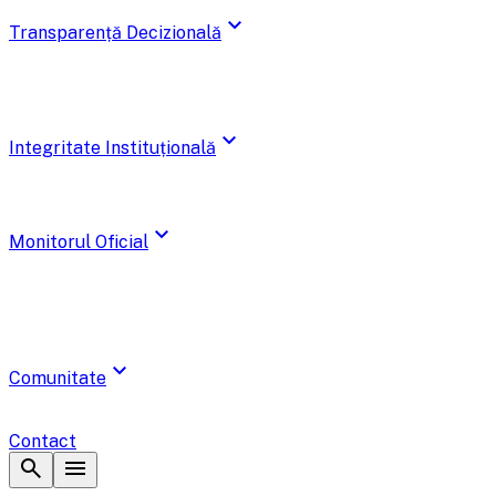
expand_more
Transparență Decizională
expand_more
Integritate Instituțională
expand_more
Monitorul Oficial
expand_more
Comunitate
Contact
search
menu