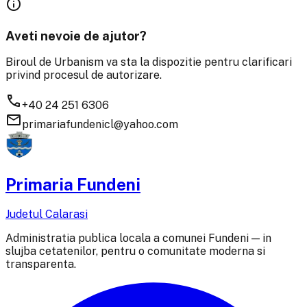
info
Aveti nevoie de ajutor?
Biroul de Urbanism va sta la dispozitie pentru clarificari
privind procesul de autorizare.
phone
+40 24 251 6306
mail
primariafundenicl@yahoo.com
Primaria Fundeni
Judetul Calarasi
Administratia publica locala a comunei Fundeni — in
slujba cetatenilor, pentru o comunitate moderna si
transparenta.