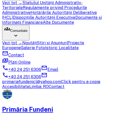
Vezi tot →
Statutul Unității Administrativ-
Teritoriale
Regulamente privind Procedurile
Administrative
Hotărârile Autorității Deliberative
(HCL)
Dispozițiile Autorității Executive
Documente și
Informații Financiare
Alte Documente
groups
Comunitate
expand_more
Vezi tot →
Noutăți
Știri și Anunțuri
Proiecte
Europene
Galerie Foto
Istoric Localitate
mail
Contact
payments
Plăți Online
call
mail
+40 24 251 6306
Email
call
mail
+40 24 251 6306
primariafundenicl@yahoo.com
Click pentru a copia
Accesibilitate
Limba: RO
Contact
Primăria Fundeni