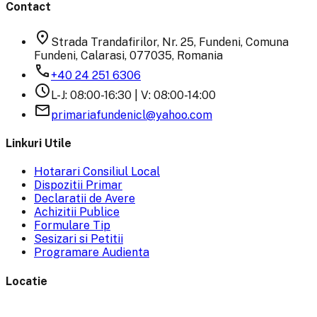
Contact
location_on
Strada Trandafirilor, Nr. 25, Fundeni, Comuna
Fundeni, Calarasi, 077035, Romania
phone
+40 24 251 6306
schedule
L-J: 08:00-16:30 | V: 08:00-14:00
email
primariafundenicl@yahoo.com
Linkuri Utile
Hotarari Consiliul Local
Dispozitii Primar
Declaratii de Avere
Achizitii Publice
Formulare Tip
Sesizari si Petitii
Programare Audienta
Locatie