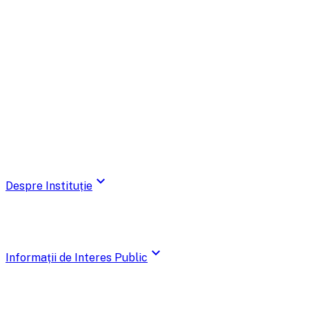
expand_more
Despre Instituție
expand_more
Informații de Interes Public